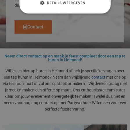
DETAILS WEERGEVEN
deskundigheid, betrouwbaarheid en vakmanschap.
Contact
Neem direct contact op en maak je feest compleet door een tap te
huren in Helmond!
Wil je een biertap huren in Helmond of heb je specifieke vragen over
een tap huren in Helmond? Neem dan vrijblijvend
contact
met ons op
via telefoon, mail of vul ons contactformulier in. Wij denken graag met
je mee en maken een offerte op maat. Ons enthousiaste team staat
klaar om jouw evenement onvergetelijk te maken. Twijfel dus niet en
neem vandaag nog contact op met Partyverhuur Willemsen voor een
perfecte feestervaring.