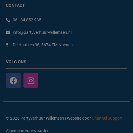
CONTACT
06 - 34 852 935
info@partyverhuur-willemsen.nl
De Huufkes 36, 5674 TM Nuenen
VOLG ONS
F
I
a
n
c
s
e
t
b
a
o
g
© 2026 Partyverhuur Willemsen | Website door
Channel Support
o
r
k
a
Algemene voorwaarden