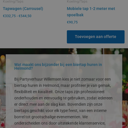
Koeling/Taps
Koeling/Taps
Tapwagen (Carrousel)
Mobiele tap 1-2 meter met
spoelbak
€
332,75
-
€
544,50
€
90,75
Toevoegen aan offerte
Wat maakt ons bijzonder bij een biertap huren in
Helmond?
Bij Partyverhuur Willemsen kies je niet zomaar voor een
biertap huren in Helmond, maar profiteer je van gemak,
flexibiliteit en kwaliteit. Onze taps zijn professioneel
onderhouden en eenvoudig te gebruiken, zodat iedereen
er direct mee aan de slag kan. Bovendien zijn onze
biertaps geschikt voor elk type feest, van een intieme
borrel tot grootschalige evenementen. We
onderscheiden ons door uitstekende klantenservice,