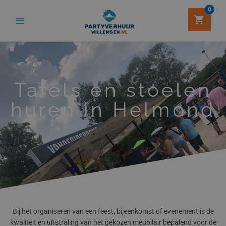
Ga
0
naar
de
inhoud
Tafels en stoelen
huren in Helmond
Bij het organiseren van een feest, bijeenkomst of evenement is de
kwaliteit en uitstraling van het gekozen meubilair bepalend voor de