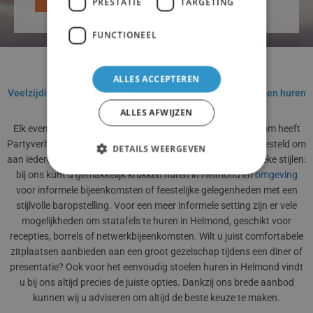
PRESTATIE
TARGETING
FUNCTIONEEL
ALLES ACCEPTEREN
Veelzijdige mogelijkheden voor krukken, statafels en stoelen huren
in Helmond
ALLES AFWIJZEN
Elk evenement heeft een eigen sfeer en uitstraling, en daarom heeft
Partyverhuur Willemsen een uitgebreid
assortiment
samengesteld om
DETAILS WEERGEVEN
aan iedere wens te kunnen voldoen. Van moderne tot klassieke stijlen:
bij ons kunt u gemakkelijk krukken huren in Helmond en
omgeving
voor informele bijeenkomsten of feestelijke gelegenheden met een
stijlvolle baropstelling. Voor een meer informele setting zijn er vele
mogelijkheden om statafels te huren in Helmond, geschikt voor
recepties, borrels of netwerkbijeenkomsten. Wilt u juist comfortabele
zitplaatsen aanbieden aan een groot gezelschap tijdens een diner of
presentatie? Ook voor het eenvoudig stoelen huren in Helmond vindt
u bij ons altijd precies de juiste opties. Dankzij ons brede aanbod
kunnen wij u adviseren om altijd de beste keuze te maken.