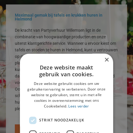
Maximaal gemak bij tafels en krukken huren in
Helmond
De kracht van Partyverhuur Willemsen ligt in de
combinatie van hoogwaardige producten en onze
uiterst klantgerichte service. Wanneer u ervoor kiest om
tafels en stoelen te huren in Helmond, kunt u vertrouwen
op gemak en ontzorging van A tot Z. Wij leveren en
×
plaatsen de meubels zorgvuldig, zodat u zich volledig
Deze website maakt
kunt richten op het ontvangen van uw gasten. Wilt u
gebruik van cookies.
daarnaast ook krukken huren in Helmond, bijvoorbeeld
voor een informele borrel of een stijlvolle bar setting?
Deze website gebruikt cookies om uw
gebruikerservaring te verbeteren. Door onze
Ook dat is bij ons snel geregeld. Heldere afspraken,
website te gebruiken, stemt u in met alle
scherpe prijzen en een soepele werkwijze maken het
cookies in overeenstemming met ons
huren bij ons niet alleen praktisch, maar ook zeer
Cookiebeleid.
Lees verder
plezierig.
STRIKT NOODZAKELIJK
Contact