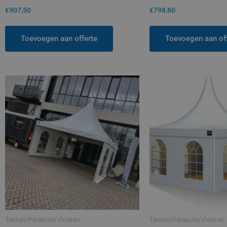
€
907,50
€
798,60
Toevoegen aan offerte
Toevoegen aan of
Tenten/Parasols/Vloeren
Tenten/Parasols/Vloeren