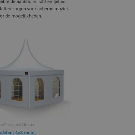
breide aanbod in licht en geluid
allaties zorgen voor scherpe muziek
oor de mogelijkheden.
en/Parasols/Vloeren
detent 4×8 meter