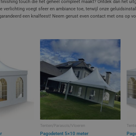
inishing touch die het geheel compleet maakt? Ontdek dan het uitge
e verlichting voegt sfeer en ambiance toe, terwijl onze geluidsinst
egarandeerd een knalfeest! Neem gerust even contact met ons op v
Tenten/Parasols/Vloeren
Tent
r
Pagodetent 5×10 meter
Pago