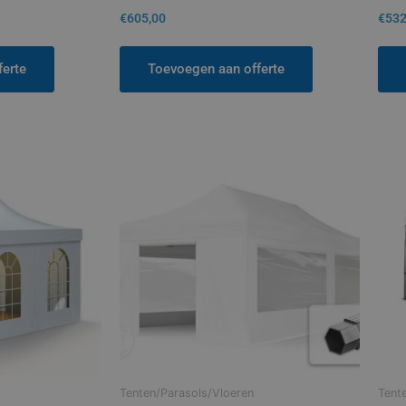
€
605,00
€
532
ferte
Toevoegen aan offerte
Tenten/Parasols/Vloeren
Tent