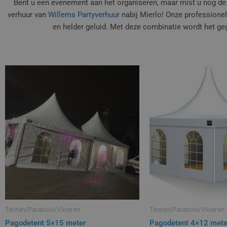
Bent u een evenement aan het organiseren, maar mist u nog de f
verhuur van
Willems Partyverhuur
nabij Mierlo! Onze professionel
en helder geluid. Met deze combinatie wordt het g
Tenten/Parasols/Vloeren
Tenten/Parasols/Vloeren
Pagodetent 5×15 meter
Pagodetent 4×12 mete