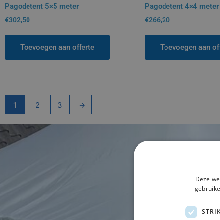
Pagodetent 5×5 meter
Pagodetent 4×4 meter
€
302,50
€
266,20
Toevoegen aan offerte
Toevoegen aan of
1
2
3
→
Deze web
gebruike
STRI