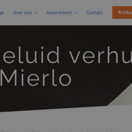
ge
Over ons
Assortiment
Contact
Offe
geluid verhu
Mierlo