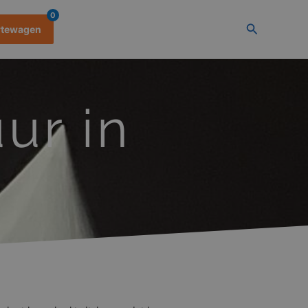
0
Zoeken
rtewagen
ur in