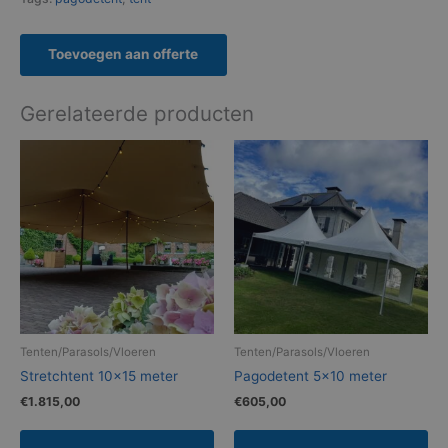
Toevoegen aan offerte
Gerelateerde producten
Tenten/Parasols/Vloeren
Tenten/Parasols/Vloeren
Stretchtent 10×15 meter
Pagodetent 5×10 meter
€
1.815,00
€
605,00