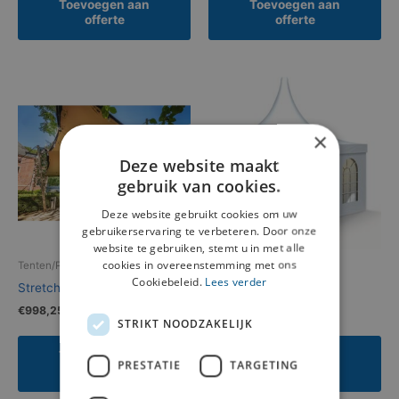
Toevoegen aan
Toevoegen aan
offerte
offerte
×
Deze website maakt
gebruik van cookies.
Deze website gebruikt cookies om uw
gebruikerservaring te verbeteren. Door onze
website te gebruiken, stemt u in met alle
cookies in overeenstemming met ons
Tenten/Parasols/Vloeren
Tenten/Parasols/Vloeren
Cookiebeleid.
Lees verder
Stretchtent 7,5×10 meter
Pagodetent 4×8 meter
€
998,25
€
532,40
STRIKT NOODZAKELIJK
Toevoegen aan
Toevoegen aan
PRESTATIE
TARGETING
offerte
offerte