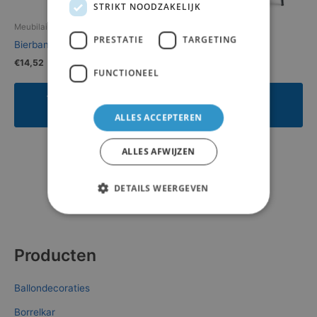
STRIKT NOODZAKELIJK
Meubilair
Meubilair
PRESTATIE
TARGETING
Bierbanken set
Kuipstoel (zwart)
€
14,52
€
1,94
FUNCTIONEEL
Toevoegen aan
Toevoegen aan
offerte
offerte
ALLES ACCEPTEREN
ALLES AFWIJZEN
DETAILS WEERGEVEN
Producten
Ballondecoraties
Borrelkar