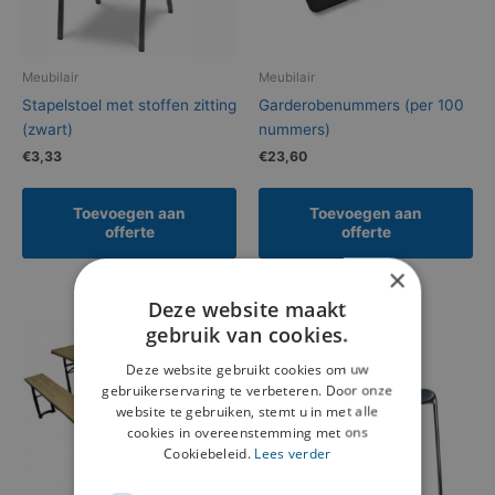
Meubilair
Meubilair
Stapelstoel met stoffen zitting
Garderobenummers (per 100
(zwart)
nummers)
€
3,33
€
23,60
Toevoegen aan
Toevoegen aan
offerte
offerte
×
Deze website maakt
gebruik van cookies.
Deze website gebruikt cookies om uw
gebruikerservaring te verbeteren. Door onze
website te gebruiken, stemt u in met alle
cookies in overeenstemming met ons
Cookiebeleid.
Lees verder