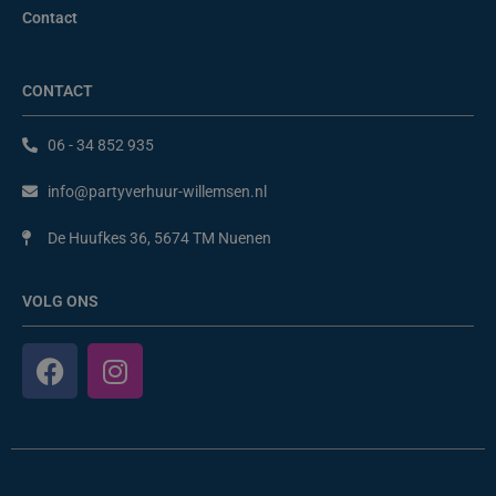
Contact
CONTACT
06 - 34 852 935
info@partyverhuur-willemsen.nl
De Huufkes 36, 5674 TM Nuenen
VOLG ONS
F
I
a
n
c
s
e
t
b
a
o
g