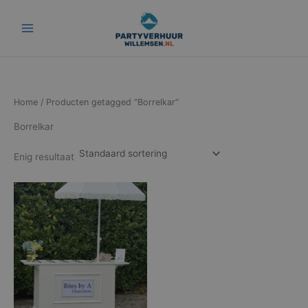
Ga
naar
de
inhoud
Home
/ Producten getagged “Borrelkar”
Borrelkar
Enig resultaat