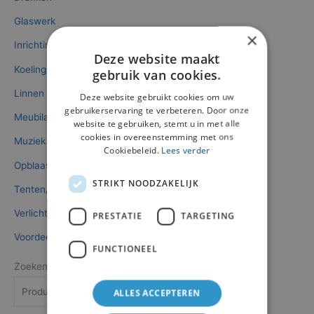
Glaswerk
×
Inrichting/Verwarming
Deze website maakt
Koeling/Taps
gebruik van cookies.
Linnen
Deze website gebruikt cookies om uw
gebruikerservaring te verbeteren. Door onze
Meubilair
website te gebruiken, stemt u in met alle
cookies in overeenstemming met ons
Muziek
Cookiebeleid.
Lees verder
Opblaasbaar
STRIKT NOODZAKELIJK
Tenten/Parasols/Vloeren
Verlichting/Elektra
PRESTATIE
TARGETING
Voordeelpakketten
FUNCTIONEEL
Zoeken
Zoeken
ALLES ACCEPTEREN