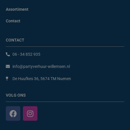
Assortiment
Contact
CONTACT
06 - 34 852 935
info@partyverhuur-willemsen.nl
De Huufkes 36, 5674 TM Nuenen
VOLG ONS
F
I
a
n
c
s