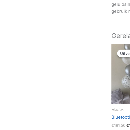
geluidsin
gebruik 
Gerel
O
pr
Uitve
Uitve
w
€
Muziek
Bluetoot
€
181,50
€