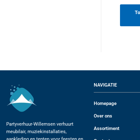
T
NAVIGATIE
Homepage
Over ons
Partyverhuur-Willemsen verhuurt
Assortiment
meubilair, muziekinstallaties,
aankleding en tenten voor feesten en