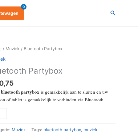
0
Zoeken
rtewagen
tooth
e
/
Muziek
/ Bluetooth Partybox
ybox
iek
al
uetooth Partybox
0,75
bluetooth partybox
e
is gemakkelijk aan te sluiten en uw
oon of tablet is gemakkelijk te verbinden via Bluetooth.
gorie:
Muziek
Tags:
bluetooth partybox
,
muziek