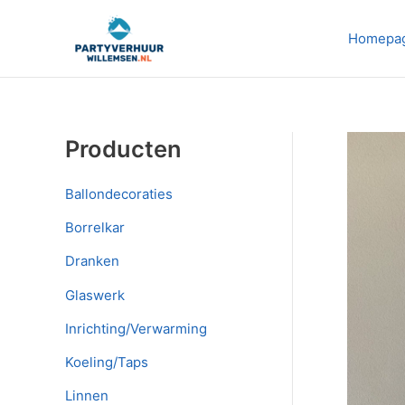
Ga
naar
Homepa
de
inhoud
Producten
Ballondecoraties
Borrelkar
Dranken
Glaswerk
Inrichting/Verwarming
Koeling/Taps
Linnen