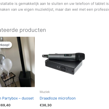
stallatie is gemakkelijk aan te sluiten en uw telefoon of tablet 
maken van uw eigen muzieklijst, maar dan wel met een profession
ateerde producten
orspronkelijke
Huidige
ijs
prijs
rkoop!
rkoop!
as:
is:
181,50.
€169,40.
Muziek
h Partybox – duoset
Draadloze microfoon
169,40
€
36,30