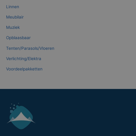
Linnen
Meubilair
Muziek
Opblaasbaar
Tenten/Parasols/Vloeren
Verlichting/Elektra
Voordeelpakketten