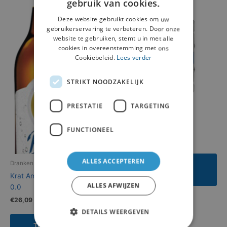
gebruik van cookies.
Deze website gebruikt cookies om uw
gebruikerservaring te verbeteren. Door onze
website te gebruiken, stemt u in met alle
cookies in overeenstemming met ons
Cookiebeleid.
Lees verder
STRIKT NOODZAKELIJK
PRESTATIE
TARGETING
Dranken
Fust Bavaria 50 liter
FUNCTIONEEL
€
188,03
ALLES ACCEPTEREN
Dranken
Toevoegen aan
offerte
Krat Amstel Radler 24 flesjes
ALLES AFWIJZEN
0.0
€
26,09
DETAILS WEERGEVEN
Toevoegen aan