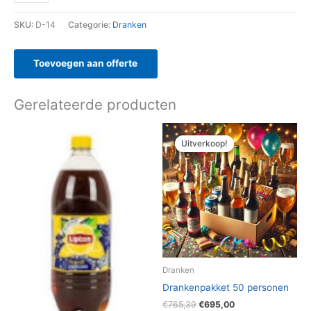
SKU:
D-14
Categorie:
Dranken
Toevoegen aan offerte
Gerelateerde producten
Oorspronkelijke
Huidige
prijs
prijs
Uitverkoop!
Uitverkoop!
was:
is:
€765,39.
€695,00.
Dranken
Drankenpakket 50 personen
€
765,39
€
695,00