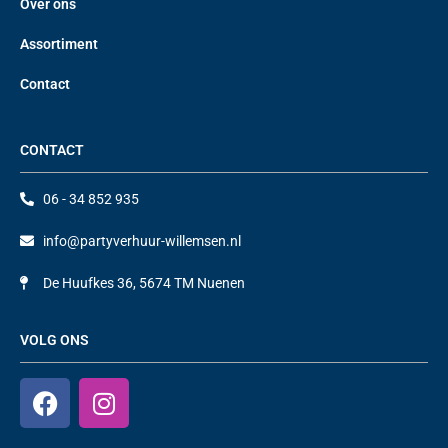
Over ons
Assortiment
Contact
CONTACT
06 - 34 852 935
info@partyverhuur-willemsen.nl
De Huufkes 36, 5674 TM Nuenen
VOLG ONS
F
I
a
n
c
s