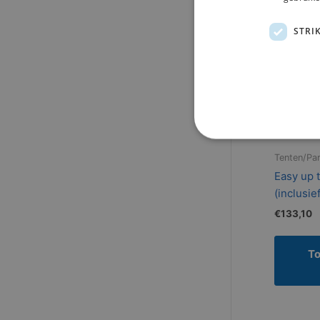
STRI
Tenten/Pa
Easy up 
(inclusie
€
133,10
T