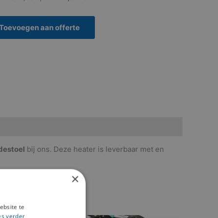
Toevoegen aan offerte
estoel
bij ons. Deze heater is leverbaar met en
×
ebsite te
es verder