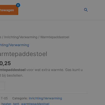
0
Zoeken
rtewagen
tepaddestoel
e
/
Inrichting/Verwarming
/ Warmtepaddestoel
al
chting/Verwarming
rmtepaddestoel
0,25
mtepaddestoel
voor wat extra warmte. Gas kunt u
 bij bestellen.
:
T-05
Categorie:
Inrichting/Verwarming
:
heater
,
tent
,
warmtepaddestoel