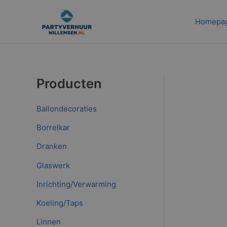
Ga
naar
Homepa
de
inhoud
Producten
Ballondecoraties
Borrelkar
Dranken
Glaswerk
Inrichting/Verwarming
Koeling/Taps
Linnen