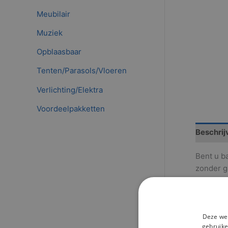
Meubilair
Muziek
Opblaasbaar
Tenten/Parasols/Vloeren
Verlichting/Elektra
Voordeelpakketten
Beschrij
Bent u b
zonder g
Gerel
Deze web
gebruike