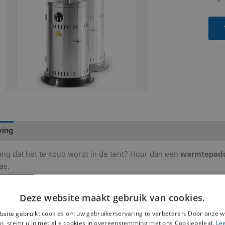
ving
ang dat het te koud wordt in de tent? Huur dan een
warmtepadd
as.
Deze website maakt gebruik van cookies.
ateerde producten
site gebruikt cookies om uw gebruikerservaring te verbeteren. Door onze w
n, stemt u in met alle cookies in overeenstemming met ons Cookiebeleid.
Le