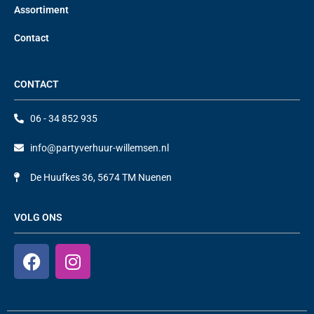
Assortiment
Contact
CONTACT
06 - 34 852 935
info@partyverhuur-willemsen.nl
De Huufkes 36, 5674 TM Nuenen
VOLG ONS
F
I
a
n
c
s
e
t