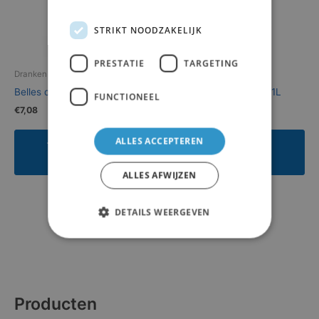
STRIKT NOODZAKELIJK
PRESTATIE
TARGETING
Dranken
Dranken
Belles du Sud Rosé 0,75L
Lipton Ice Tea Green 1,1L
FUNCTIONEEL
€
7,08
€
3,13
ALLES ACCEPTEREN
Toevoegen aan
Toevoegen aan
offerte
offerte
ALLES AFWIJZEN
DETAILS WEERGEVEN
Producten