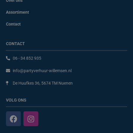
Over ons
Assortiment
Contact
CONTACT
06 - 34 852 935
info@partyverhuur-willemsen.nl
De Huufkes 36, 5674 TM Nuenen
VOLG ONS
F
I
a
n
c
s